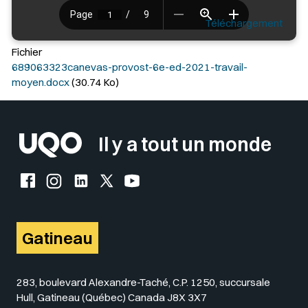
Téléchargement
Fichier
689063323canevas-provost-6e-ed-2021-travail-
moyen.docx
(30.74 Ko)
Il y a tout un monde
Facebook de l'UQO
Instagram de l'UQO
LinkedIn de l'UQO
X (Twitter) de l'UQO
YouTube de l'UQO
Gatineau
283, boulevard Alexandre-Taché, C.P. 1250, succursale
Hull, Gatineau (Québec) Canada J8X 3X7