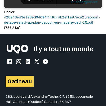
Téléchargement
Fichier
428243ed3e198ed94094f446c4db2ef1a97aca25rapport-
detape-relatif-au-plan-daction-en-matiere-dedi-15.pdf
(786.2 Ko)
Il y a tout un monde
Facebook de l'UQO
Instagram de l'UQO
LinkedIn de l'UQO
X (Twitter) de l'UQO
YouTube de l'UQO
Gatineau
283, boulevard Alexandre-Taché, C.P. 1250, succursale
Hull, Gatineau (Québec) Canada J8X 3X7