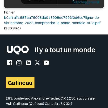
Téléchargement
Fichier
b0af1aff1987aa79008da013908dc7993f0d6cc7ligne-de-
vie-octobre-2022-comprendre-la-sante-mentale-et-la.pdf
(230.9 Ko)
Il y a tout un monde
Facebook de l'UQO
Instagram de l'UQO
LinkedIn de l'UQO
X (Twitter) de l'UQO
YouTube de l'UQO
Gatineau
283, boulevard Alexandre-Taché, C.P. 1250, succursale
Hull, Gatineau (Québec) Canada J8X 3X7