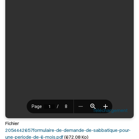
Téléchargement
Fichier
2054442657formulaire-de-demande-de-sabbatique-pour-
une-periode-de-6-mois.pdf
(672.08 Ko)