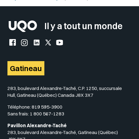
Il y a tout un monde
Facebook de l'UQO
Instagram de l'UQO
LinkedIn de l'UQO
X (Twitter) de l'UQO
YouTube de l'UQO
Gatineau
283, boulevard Alexandre-Taché, C.P. 1250, succursale
Hull, Gatineau (Québec) Canada J8X 3X7
Téléphone:
819 595-3900
Sans frais:
1 800 567-1283
Pavillon Alexandre-Taché
283, boulevard Alexandre-Taché, Gatineau (Québec)