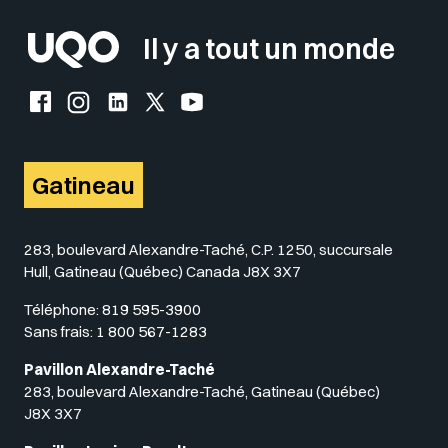
Il y a tout un monde
Facebook de l'UQO
Instagram de l'UQO
LinkedIn de l'UQO
X (Twitter) de l'UQO
YouTube de l'UQO
Gatineau
283, boulevard Alexandre-Taché, C.P. 1250, succursale
Hull, Gatineau (Québec) Canada J8X 3X7
Téléphone:
819 595-3900
Sans frais:
1 800 567-1283
Pavillon Alexandre-Taché
283, boulevard Alexandre-Taché, Gatineau (Québec)
J8X 3X7