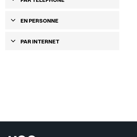
EN PERSONNE
PAR INTERNET
Sélectionner votre couleur de fond
Insérer un pied de page avec des