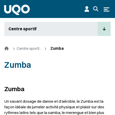
Aller au contenu principal
Ouvr
Centre sportif
Accueil
Centre sportif de l'UQO
Zumba
Zumba
Zumba
Un savant dosage de danse et d'aérobie, le Zumba est la
façon idéale de jumeler activité physique et plaisir sur des
rythmes latins tels que la samba, le merengue et bien plus