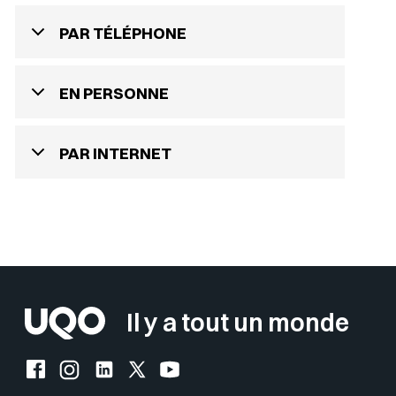
PAR TÉLÉPHONE
EN PERSONNE
PAR INTERNET
Sélectionner votre couleur de fond
Insérer un pied de page avec des
Il y a tout un monde
Facebook de l'UQO
Instagram de l'UQO
LinkedIn de l'UQO
X (Twitter) de l'UQO
YouTube de l'UQO