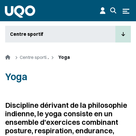
Aller au contenu principal
Ouvr
Centre sportif
Accueil
Centre sportif de l'UQO
Yoga
Yoga
Discipline dérivant de la philosophie
indienne, le yoga consiste en un
ensemble d'exercices combinant
posture, respiration, endurance,