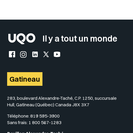
Sélectionner votre couleur de fond
Insérer un pied de page avec des
Il y a tout un monde
Facebook de l'UQO
Instagram de l'UQO
LinkedIn de l'UQO
X (Twitter) de l'UQO
YouTube de l'UQO
Gatineau
283, boulevard Alexandre-Taché, C.P. 1250, succursale
Hull, Gatineau (Québec) Canada J8X 3X7
Téléphone:
819 595-3900
Sans frais:
1 800 567-1283