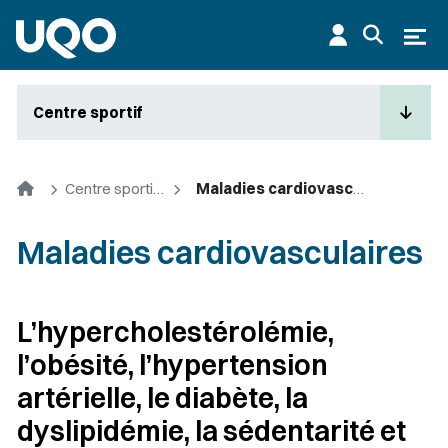
Aller au contenu principal
Ouvr
Centre sportif
Accueil
Centre sportif de l'UQO
Maladies cardiovasculaires
Maladies cardiovasculaires
L’hypercholestérolémie,
l’obésité, l’hypertension
artérielle, le diabète, la
dyslipidémie, la sédentarité et