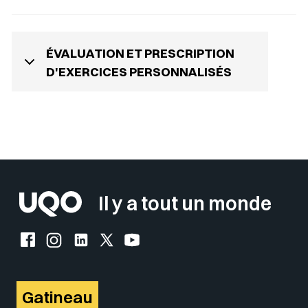
ÉVALUATION ET PRESCRIPTION
D'EXERCICES PERSONNALISÉS
Sélectionner votre couleur de fond
Insérer un pied de page avec des
Il y a tout un monde
Facebook de l'UQO
Instagram de l'UQO
LinkedIn de l'UQO
X (Twitter) de l'UQO
YouTube de l'UQO
Gatineau