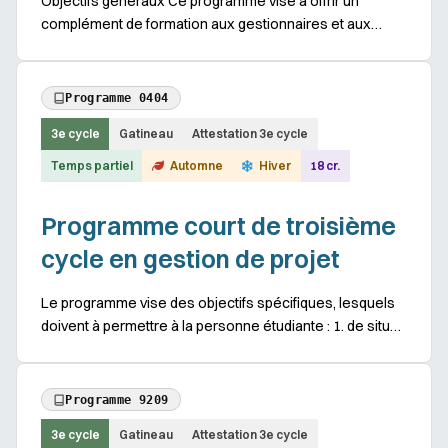
Objectifs généraux Ce programme vise à offrir un
complément de formation aux gestionnaires et aux
spécialistes en gestion des ressources humaines,
actuels ou en devenir, sur les enjeux de la santé ps...
Programme 0404
3e cycle
Gatineau
Attestation 3e cycle
Temps partiel
Automne
Hiver
18 cr.
Programme court de troisième
cycle en gestion de projet
Le programme vise des objectifs spécifiques, lesquels
doivent à permettre à la personne étudiante : 1. de situer
la discipline de la gestion de projet dans le champ des
disciplines scientifiques et n...
Programme 9209
3e cycle
Gatineau
Attestation 3e cycle