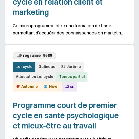
cycle en relation client et
marketing
Ce microprogramme offre une formation de base
permettant d’acquérir des connaissances en marketing
et stratégie de vente. Objectifs spécifiques : - S’initier
aux techniques de base du marketing et...
Programme 9089
1er cycle
Gatineau
St-Jérôme
Attestation 1er cycle
Temps partiel
Automne
Hiver
12 cr.
Programme court de premier
cycle en santé psychologique
et mieux-être au travail