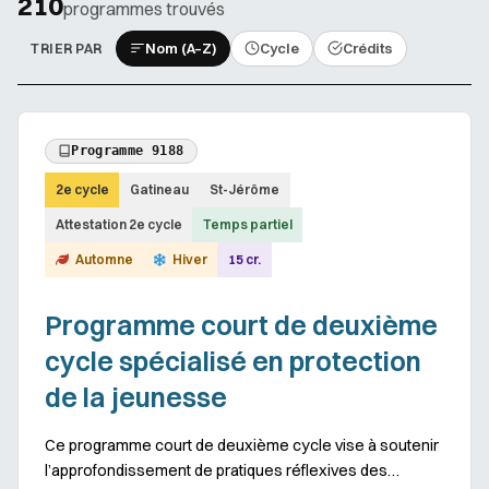
210
programmes trouvés
TRIER PAR
Nom (A–Z)
Cycle
Crédits
Programme 9188
2e cycle
Gatineau
St-Jérôme
Attestation 2e cycle
Temps partiel
Automne
Hiver
15 cr.
Programme court de deuxième
cycle spécialisé en protection
de la jeunesse
Ce programme court de deuxième cycle vise à soutenir
l’approfondissement de pratiques réflexives des