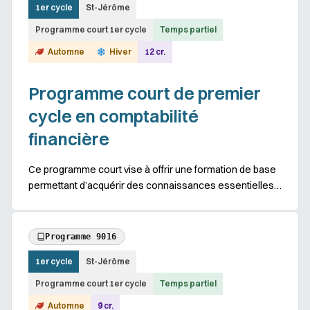
1er cycle
St-Jérôme
Programme court 1er cycle
Temps partiel
Automne
Hiver
12 cr.
Programme court de premier
cycle en comptabilité
financière
Ce programme court vise à offrir une formation de base
permettant d’acquérir des connaissances essentielles
dans le domaine de la comptabilité financière. Cette
formation de courte durée (4 cours offe...
Programme 9016
1er cycle
St-Jérôme
Programme court 1er cycle
Temps partiel
Automne
9 cr.