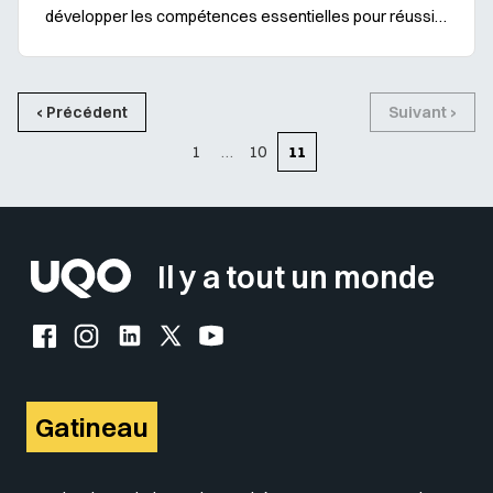
développer les compétences essentielles pour réussir
tes études de premier cycle universitaire. Ce n’est pas
un programme, mais un ensemble de cours qui c...
‹ Précédent
Suivant ›
1
…
10
11
Il y a tout un monde
Facebook de l'UQO
Instagram de l'UQO
LinkedIn de l'UQO
X (Twitter) de l'UQO
YouTube de l'UQO
Gatineau