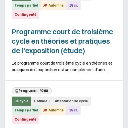
Temps partiel
Automne
18 cr.
Contingenté
Programme court de troisième
cycle en théories et pratiques
de l'exposition (étude)
Le programme court de troisième cycle en théories et
pratiques de l’exposition est un complément d’une
formation de maîtrise dans les principaux domaines
d’études suivants : arts visuels, communicatio...
Programme 9208
3e cycle
Gatineau
Attestation 3e cycle
Temps partiel
Automne
18 cr.
Contingenté