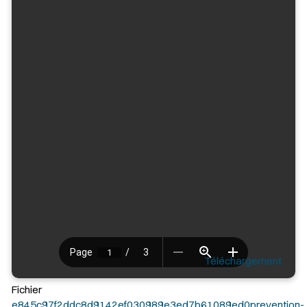
Téléchargement
Fichier
e845c97f2ddc8d9142ef030989e3ed7b61089ed0prevention-