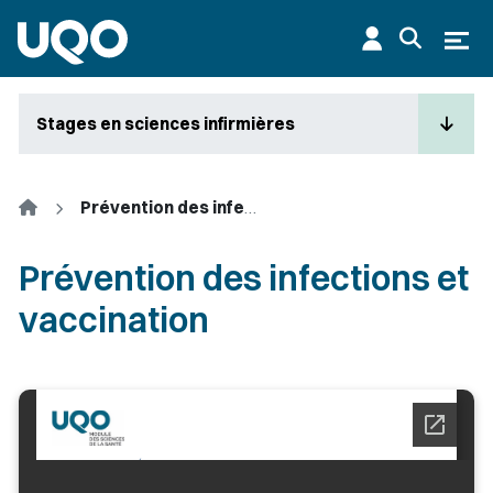
Aller au contenu principal
Ouvr
Stages en sciences infirmières
Accueil
Prévention des infections et vaccination
Prévention des infections et
vaccination