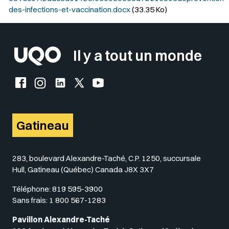
des-infections-et-vaccination.docx
(33.35 Ko)
Il y a tout un monde
Facebook de l'UQO
Instagram de l'UQO
LinkedIn de l'UQO
X (Twitter) de l'UQO
YouTube de l'UQO
Gatineau
283, boulevard Alexandre-Taché, C.P. 1250, succursale
Hull, Gatineau (Québec) Canada J8X 3X7
Téléphone:
819 595-3900
Sans frais:
1 800 567-1283
Pavillon Alexandre-Taché